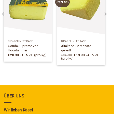
Add to
Add to
Jetzt neu
Wishlist
Wishlist
BIO-SCHNITTKÄSE
BIO-SCHNITTKÄSE
Gouda Supreme von
Almkäse 12 Monate
Hooidammer
gereift
Ursprünglicher
Aktueller
€
28.90
(pro kg)
€
26.90
€
19.90
inkl. MwSt.
inkl. MwSt.
Preis
Preis
(pro kg)
war:
ist:
€26.90
€19.90.
ÜBER UNS
Wir lieben Käse!