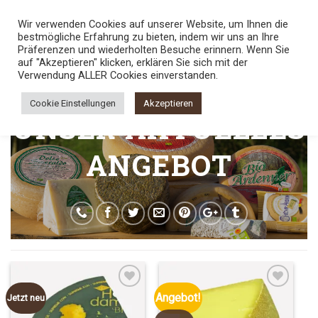
Skip
TEL.:
0800 5436789
Wir verwenden Cookies auf unserer Website, um Ihnen die
to
bestmögliche Erfahrung zu bieten, indem wir uns an Ihre
content
0
Präferenzen und wiederholten Besuche erinnern. Wenn Sie
auf "Akzeptieren" klicken, erklären Sie sich mit der
Verwendung ALLER Cookies einverstanden.
Cookie Einstellungen
Akzeptieren
UNSER AKTUELLES
ANGEBOT
Angebot!
Jetzt neu