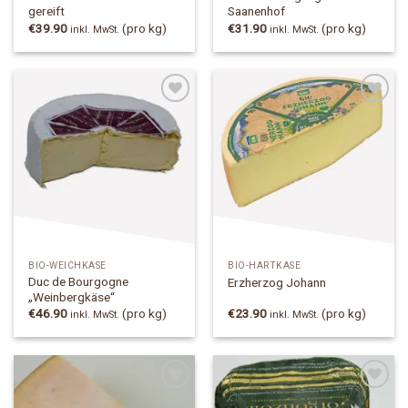
gereift
Saanenhof
€
39.90
(pro kg)
€
31.90
(pro kg)
inkl. MwSt.
inkl. MwSt.
Add to
Add to
Wishlist
Wishlist
BIO-WEICHKÄSE
BIO-HARTKÄSE
Duc de Bourgogne
Erzherzog Johann
„Weinbergkäse“
€
46.90
(pro kg)
€
23.90
(pro kg)
inkl. MwSt.
inkl. MwSt.