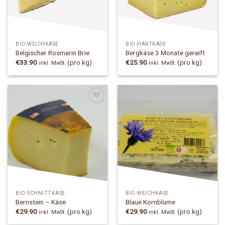
BIO-WEICHKÄSE
BIO-HARTKÄSE
Belgischer Rosmarin Brie
Bergkäse 3 Monate gereift
€
33.90
(pro kg)
€
25.90
(pro kg)
inkl. MwSt.
inkl. MwSt.
Add to
Add to
Wishlist
Wishlist
BIO-SCHNITTKÄSE
BIO-WEICHKÄSE
Bernstein – Käse
Blaue Kornblume
€
29.90
(pro kg)
€
29.90
(pro kg)
inkl. MwSt.
inkl. MwSt.