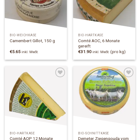
BIO-WEICHKÄSE
BIO-HARTKÄSE
Comté AOC, 6 Monate
Camembert Gillot, 150 g
gereift
€
5.65
€
31.90
(pro kg)
inkl. MwSt.
inkl. MwSt.
Add to
Add to
Wishlist
Wishlist
BIO-HARTKÄSE
BIO-SCHNITTKÄSE
Comté AOP 12 Monate
Demeter Ziegengouda vom