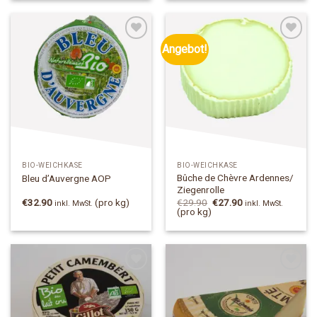
Angebot!
Add to
Add to
Wishlist
Wishlist
BIO-WEICHKÄSE
BIO-WEICHKÄSE
Bûche de Chèvre Ardennes/
Bleu d’Auvergne AOP
Ziegenrolle
Ursprünglicher
Aktueller
€
32.90
(pro kg)
€
29.90
€
27.90
inkl. MwSt.
inkl. MwSt.
Preis
Preis
(pro kg)
war:
ist:
€29.90
€27.90.
Add to
Add to
Wishlist
Wishlist