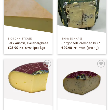
Add to
Add to
Wishlist
Wishlist
BIO-SCHNITTKÄSE
BIO-WEICHKÄSE
Felix Austria, Hausbergkäse
Gorgonzola cremoso DOP
€
23.90
(pro kg)
€
29.90
(pro kg)
inkl. MwSt.
inkl. MwSt.
Add to
Add to
Wishlist
Wishlist