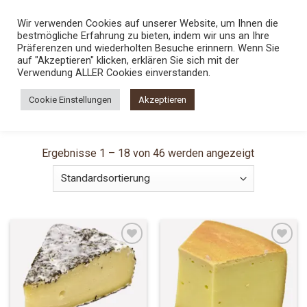
Skip
TEL.:
0800 5436789
Wir verwenden Cookies auf unserer Website, um Ihnen die
to
bestmögliche Erfahrung zu bieten, indem wir uns an Ihre
content
0
Präferenzen und wiederholten Besuche erinnern. Wenn Sie
auf "Akzeptieren" klicken, erklären Sie sich mit der
Verwendung ALLER Cookies einverstanden.
STARTSEITE
/
SHOP
/
BIOKÄSE AUS EUROPA
Cookie Einstellungen
Akzeptieren
FILTER
Ergebnisse 1 – 18 von 46 werden angezeigt
Add to
Add to
Wishlist
Wishlist