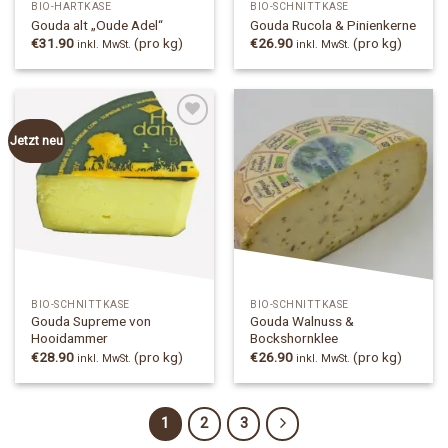
BIO-HARTKÄSE
BIO-SCHNITTKÄSE
Gouda alt „Oude Adel“
Gouda Rucola & Pinienkerne
€
31.90
(pro kg)
€
26.90
(pro kg)
inkl. MwSt.
inkl. MwSt.
Jetzt neu
Add to
Add to
Wishlist
Wishlist
BIO-SCHNITTKÄSE
BIO-SCHNITTKÄSE
Gouda Supreme von
Gouda Walnuss &
Hooidammer
Bockshornklee
€
28.90
(pro kg)
€
26.90
(pro kg)
inkl. MwSt.
inkl. MwSt.
1
2
3