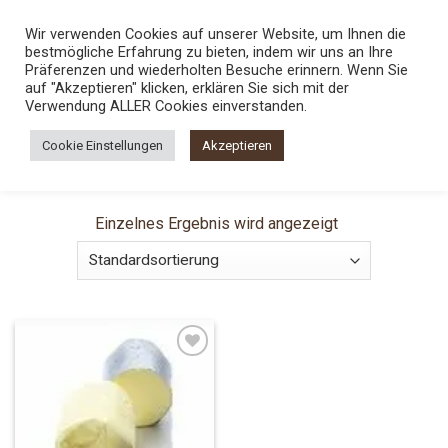
Skip
TEL.:
0800 5436789
Wir verwenden Cookies auf unserer Website, um Ihnen die
to
bestmögliche Erfahrung zu bieten, indem wir uns an Ihre
content
0
Präferenzen und wiederholten Besuche erinnern. Wenn Sie
auf "Akzeptieren" klicken, erklären Sie sich mit der
Verwendung ALLER Cookies einverstanden.
STARTSEITE
/
PRODUKT KILOGRAMM
/
150G
Cookie Einstellungen
Akzeptieren
FILTER
Einzelnes Ergebnis wird angezeigt
Add to
Wishlist