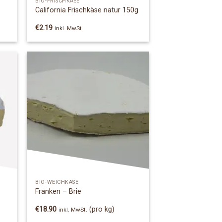
BIO-FRISCHKÄSE
California Frischkäse natur 150g
€
2.19
inkl. MwSt.
 to
Add to
list
Wishlist
BIO-WEICHKÄSE
Franken – Brie
€
18.90
(pro kg)
inkl. MwSt.