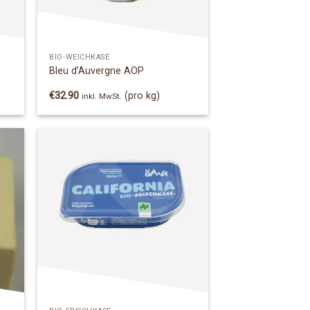
BIO-WEICHKÄSE
Bleu d’Auvergne AOP
€
32.90
(pro kg)
inkl. MwSt.
 to
Add to
list
Wishlist