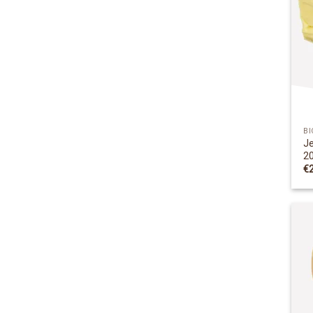
BI
Je
2
€