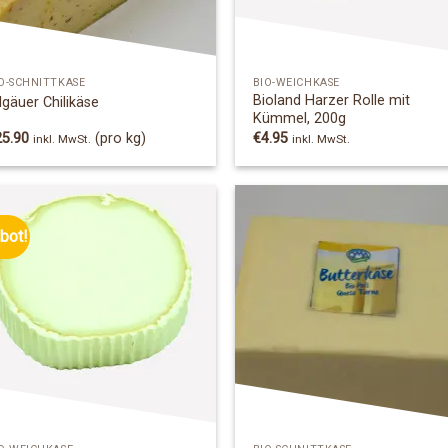
O-SCHNITTKÄSE
BIO-WEICHKÄSE
Bioland Harzer Rolle mit
lgäuer Chilikäse
Kümmel, 200g
25.90
(pro kg)
€
4.95
inkl. MwSt.
inkl. MwSt.
bot!
Add to
Add
Wishlist
Wish