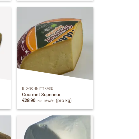
 to
Add to
list
Wishlist
BIO-SCHNITTKÄSE
Gourmet Superieur
€
28.90
(pro kg)
inkl. MwSt.