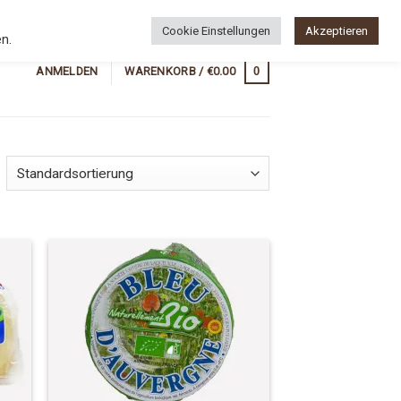
Newsletter
Wunschliste
Cookie Einstellungen
Akzeptieren
n.
0
ANMELDEN
WARENKORB /
€
0.00
 to
Add to
list
Wishlist