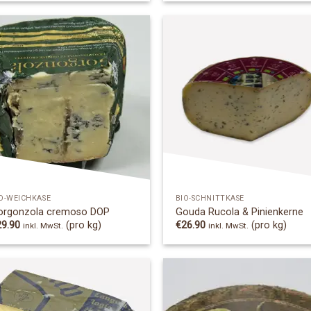
Add to
Add
Wishlist
Wish
O-WEICHKÄSE
BIO-SCHNITTKÄSE
orgonzola cremoso DOP
Gouda Rucola & Pinienkerne
29.90
(pro kg)
€
26.90
(pro kg)
inkl. MwSt.
inkl. MwSt.