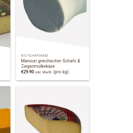
 to
Add to
list
Wishlist
BIO-SCHAFSKÄSE
Manouri griechischer Schafs &
Ziegenmolkekäse
€
29.90
(pro kg)
inkl. MwSt.
 to
Add to
list
Wishlist