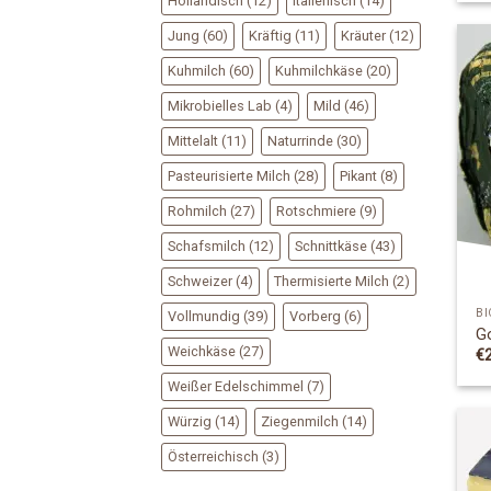
Holländisch
(12)
Italienisch
(14)
Jung
(60)
Kräftig
(11)
Kräuter
(12)
Kuhmilch
(60)
Kuhmilchkäse
(20)
Mikrobielles Lab
(4)
Mild
(46)
Mittelalt
(11)
Naturrinde
(30)
Pasteurisierte Milch
(28)
Pikant
(8)
Rohmilch
(27)
Rotschmiere
(9)
Schafsmilch
(12)
Schnittkäse
(43)
Schweizer
(4)
Thermisierte Milch
(2)
BI
Vollmundig
(39)
Vorberg
(6)
G
Weichkäse
(27)
€
Weißer Edelschimmel
(7)
Würzig
(14)
Ziegenmilch
(14)
Österreichisch
(3)