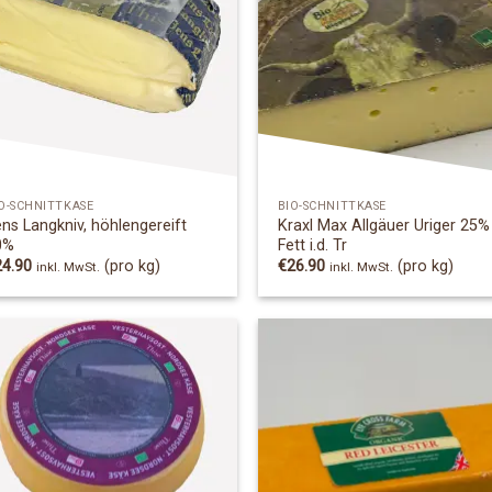
Add to
Add
Wishlist
Wish
O-SCHNITTKÄSE
BIO-SCHNITTKÄSE
ns Langkniv, höhlengereift
Kraxl Max Allgäuer Uriger 25%
0%
Fett i.d. Tr
24.90
(pro kg)
€
26.90
(pro kg)
inkl. MwSt.
inkl. MwSt.
Add to
Add
Wishlist
Wish