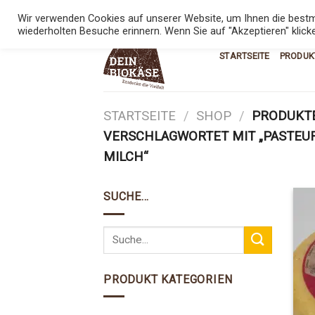
Skip
KONTAKT
08:00 - 17:00
0800 543
Wir verwenden Cookies auf unserer Website, um Ihnen die bestmö
to
wiederholten Besuche erinnern. Wenn Sie auf "Akzeptieren" klick
content
STARTSEITE
PRODUK
STARTSEITE
/
SHOP
/
PRODUKT
VERSCHLAGWORTET MIT „PASTEUR
MILCH“
SUCHE…
PRODUKT KATEGORIEN