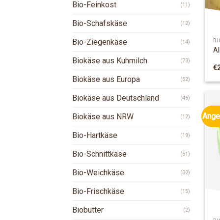
Bio-Feinkost
(11)
Bio-Schafskäse
(12)
Bio-Ziegenkäse
BI
(14)
Al
Biokäse aus Kuhmilch
(73)
€
Biokäse aus Europa
(52)
Biokäse aus Deutschland
(45)
Ange
Biokäse aus NRW
(12)
Bio-Hartkäse
(19)
Bio-Schnittkäse
(51)
Bio-Weichkäse
(32)
Bio-Frischkäse
(15)
Biobutter
(2)