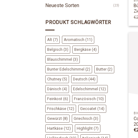
BI
Neueste Sorten
B
(23)
Zi
€
PRODUKT SCHLAGWÖRTER
Alt
(7)
Aromatisch
(11)
Belgisch
(3)
Bergkäse
(4)
Blauschimmel
(3)
Bunter Edelschimmel
(2)
Butter
(2)
Chutney
(5)
Deutsch
(44)
Dänisch
(4)
Edelschimmel
(12)
Feinkost
(6)
Französisch
(10)
Frischkäse
(12)
Gecoatet
(14)
BI
Gewürzt
(8)
Griechisch
(3)
C
2
Hartkäse
(12)
Highlight
(7)
€