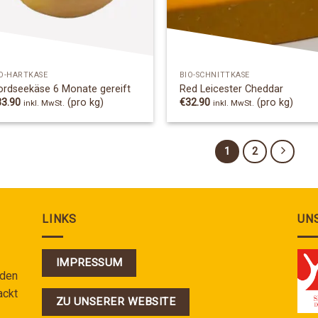
O-HARTKÄSE
BIO-SCHNITTKÄSE
ordseekäse 6 Monate gereift
Red Leicester Cheddar
33.90
(pro kg)
€
32.90
(pro kg)
inkl. MwSt.
inkl. MwSt.
1
2
LINKS
UN
IMPRESSUM
 den
ackt
ZU UNSERER WEBSITE