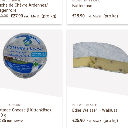
O-WEICHKÄSE
BIO-SCHNITTKÄSE
ûche de Chèvre Ardennes/
Butterkäse
egenrolle
Ursprünglicher
Aktueller
29.90
€
27.90
(pro kg)
€
19.90
(pro kg)
inkl. MwSt.
inkl. MwSt.
Preis
Preis
war:
ist:
€29.90
€27.90.
Add to
Add
Wishlist
Wish
O-FRISCHKÄSE
BIO-WEICHKÄSE
ottage Cheese (Hüttenkäse)
Edler Weisser – Walnuss
00 g
2.35
€
25.90
(pro kg)
inkl. MwSt.
inkl. MwSt.