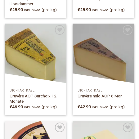
Hooidammer
€
28.90
(pro kg)
€
28.90
(pro kg)
inkl. MwSt.
inkl. MwSt.
Add to
Add to
Wishlist
Wishlist
BIO-HARTKÄSE
BIO-HARTKÄSE
Gruyére AOP Surchoix 12
Gruyère mild AOP 6 Mon.
Monate
€
46.90
(pro kg)
€
42.90
(pro kg)
inkl. MwSt.
inkl. MwSt.