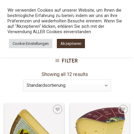
Skip
TEL.:
0800 5436789
Wir verwenden Cookies auf unserer Website, um Ihnen die
to
bestmögliche Erfahrung zu bieten, indem wir uns an Ihre
content
0
Präferenzen und wiederholten Besuche erinnern. Wenn Sie
auf "Akzeptieren" klicken, erklären Sie sich mit der
Verwendung ALLER Cookies einverstanden.
STARTSEITE
/
SHOP
/
PRODUKTE VERSCHLAGWORTET
Cookie Einstellungen
Akzeptieren
MIT „HARTKÄSE“
FILTER
Showing all 12 results
Add to
Add to
Wishlist
Wishlist