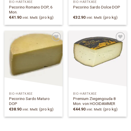
BIO-HARTKÄSE
BIO-HARTKÄSE
Pecorino Romano DOP, 6
Pecorino Sardo Dolce DOP
Mon.
€
41.90
(pro kg)
€
32.90
(pro kg)
inkl. MwSt.
inkl. MwSt.
Add to
Add to
Wishlist
Wishlist
BIO-HARTKÄSE
BIO-HARTKÄSE
Pecorino Sardo Maturo
Premium Ziegengouda 8
DOP
Mon. von HOOIDAMMER
€
38.90
(pro kg)
€
44.90
(pro kg)
inkl. MwSt.
inkl. MwSt.