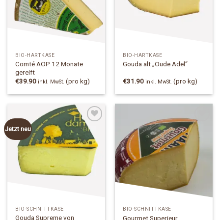
BIO-HARTKÄSE
BIO-HARTKÄSE
Comté AOP 12 Monate
Gouda alt „Oude Adel“
gereift
€
39.90
(pro kg)
€
31.90
(pro kg)
inkl. MwSt.
inkl. MwSt.
Jetzt neu
Add to
Add to
Wishlist
Wishlist
BIO-SCHNITTKÄSE
BIO-SCHNITTKÄSE
Gouda Supreme von
Gourmet Superieur