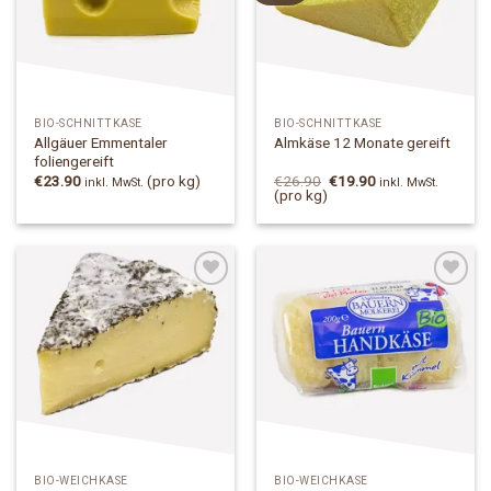
BIO-SCHNITTKÄSE
BIO-SCHNITTKÄSE
Allgäuer Emmentaler
Almkäse 12 Monate gereift
foliengereift
Ursprünglicher
Aktueller
€
23.90
(pro kg)
€
26.90
€
19.90
inkl. MwSt.
inkl. MwSt.
Preis
Preis
(pro kg)
war:
ist:
€26.90
€19.90.
Add to
Add to
Wishlist
Wishlist
BIO-WEICHKÄSE
BIO-WEICHKÄSE