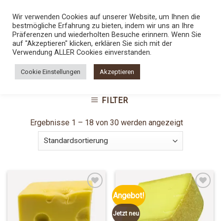
Skip
TEL.:
0800 5436789
Wir verwenden Cookies auf unserer Website, um Ihnen die
to
bestmögliche Erfahrung zu bieten, indem wir uns an Ihre
content
0
Präferenzen und wiederholten Besuche erinnern. Wenn Sie
auf "Akzeptieren" klicken, erklären Sie sich mit der
Verwendung ALLER Cookies einverstanden.
STARTSEITE
/
SHOP
/
PRODUKTE VERSCHLAGWORTET
Cookie Einstellungen
Akzeptieren
MIT „NATURRINDE“
FILTER
Ergebnisse 1 – 18 von 30 werden angezeigt
Angebot!
Add to
Add to
Jetzt neu
Wishlist
Wishlist