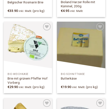
Bioland Harzer Rolle mit
Belgischer Rosmarin Brie
Kümmel, 200g
€
33.90
(pro kg)
€
4.95
inkl. MwSt.
inkl. MwSt.
Add to
Add to
Wishlist
Wishlist
BIO-WEICHKÄSE
BIO-SCHNITTKÄSE
Brie mit grünem Pfeffer Hof
Butterkäse
Vorberg
€
29.90
(pro kg)
€
19.90
(pro kg)
inkl. MwSt.
inkl. MwSt.