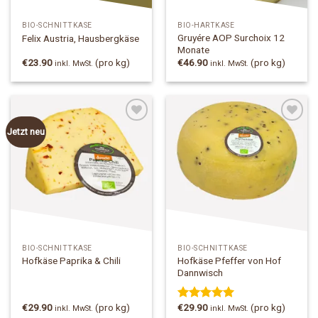
BIO-SCHNITTKÄSE
BIO-HARTKÄSE
Gruyére AOP Surchoix 12
Felix Austria, Hausbergkäse
Monate
€
23.90
(pro kg)
€
46.90
(pro kg)
inkl. MwSt.
inkl. MwSt.
Jetzt neu
Add to
Add to
Wishlist
Wishlist
BIO-SCHNITTKÄSE
BIO-SCHNITTKÄSE
Hofkäse Pfeffer von Hof
Hofkäse Paprika & Chili
Dannwisch
€
29.90
(pro kg)
€
29.90
(pro kg)
Bewertet mit
inkl. MwSt.
inkl. MwSt.