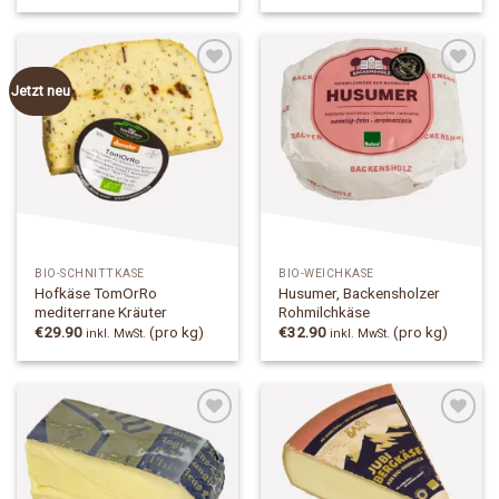
5.00
von 5
Jetzt neu
Add to
Add to
Wishlist
Wishlist
BIO-SCHNITTKÄSE
BIO-WEICHKÄSE
Hofkäse TomOrRo
Husumer, Backensholzer
mediterrane Kräuter
Rohmilchkäse
€
29.90
(pro kg)
€
32.90
(pro kg)
inkl. MwSt.
inkl. MwSt.
Add to
Add to
Wishlist
Wishlist