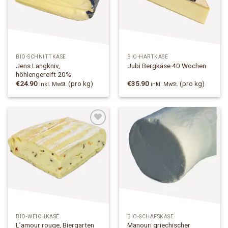
BIO-SCHNITTKÄSE
BIO-HARTKÄSE
Jens Langkniv,
Jubi Bergkäse 40 Wochen
höhlengereift 20%
€
24.90
(pro kg)
€
35.90
(pro kg)
inkl. MwSt.
inkl. MwSt.
Add to
Add to
Wishlist
Wishlist
BIO-WEICHKÄSE
BIO-SCHAFSKÄSE
L’amour rouge, Biergarten
Manouri griechischer