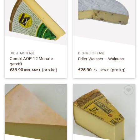
Add to
Add to
Wishlist
Wishlist
BIO-HARTKÄSE
BIO-WEICHKÄSE
Comté AOP 12 Monate
Edler Weisser – Walnuss
gereift
€
39.90
(pro kg)
€
25.90
(pro kg)
inkl. MwSt.
inkl. MwSt.
Add to
Add to
Wishlist
Wishlist