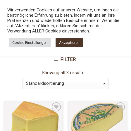
Skip
TEL.:
0800 5436789
Wir verwenden Cookies auf unserer Website, um Ihnen die
to
bestmögliche Erfahrung zu bieten, indem wir uns an Ihre
content
0
Präferenzen und wiederholten Besuche erinnern. Wenn Sie
auf "Akzeptieren" klicken, erklären Sie sich mit der
Verwendung ALLER Cookies einverstanden.
STARTSEITE
/
SHOP
/
PRODUKTE VERSCHLAGWORTET
Cookie Einstellungen
Akzeptieren
MIT „ÖSTERREICHISCH“
FILTER
Showing all 3 results
Add to
Add to
Wishlist
Wishlist