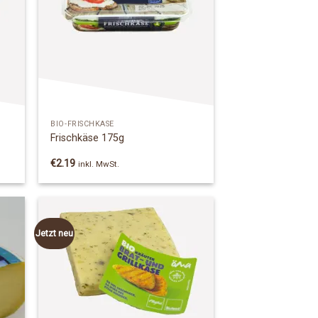
 to
Add to
list
Wishlist
BIO-FRISCHKÄSE
Frischkäse 175g
€
2.19
inkl. MwSt.
Jetzt neu
 to
Add to
list
Wishlist