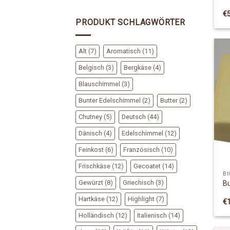
€
PRODUKT SCHLAGWÖRTER
Alt
(7)
Aromatisch
(11)
Belgisch
(3)
Bergkäse
(4)
Blauschimmel
(3)
Bunter Edelschimmel
(2)
Butter
(2)
Chutney
(5)
Deutsch
(44)
Dänisch
(4)
Edelschimmel
(12)
Feinkost
(6)
Französisch
(10)
Frischkäse
(12)
Gecoatet
(14)
BI
Gewürzt
(8)
Griechisch
(3)
B
Hartkäse
(12)
Highlight
(7)
€
Holländisch
(12)
Italienisch
(14)