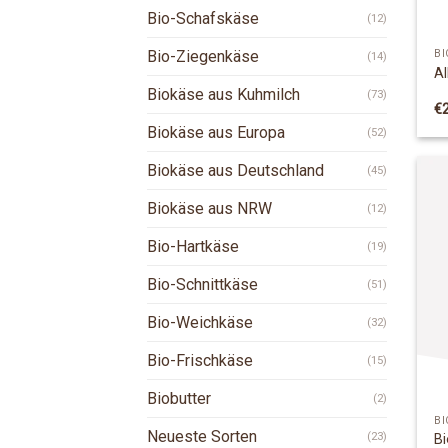
Bio-Schafskäse
(12)
Bio-Ziegenkäse
BI
(14)
Al
Biokäse aus Kuhmilch
(73)
€
Biokäse aus Europa
(52)
Biokäse aus Deutschland
(45)
Biokäse aus NRW
(12)
Bio-Hartkäse
(19)
Bio-Schnittkäse
(51)
Bio-Weichkäse
(32)
Bio-Frischkäse
(15)
Biobutter
(2)
B
Neueste Sorten
(23)
Bi