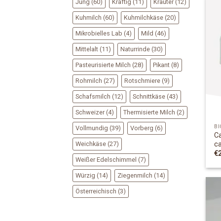
Jung
(60)
Kräftig
(11)
Kräuter
(12)
Kuhmilch
(60)
Kuhmilchkäse
(20)
Mikrobielles Lab
(4)
Mild
(46)
Mittelalt
(11)
Naturrinde
(30)
Pasteurisierte Milch
(28)
Pikant
(8)
Rohmilch
(27)
Rotschmiere
(9)
Schafsmilch
(12)
Schnittkäse
(43)
Schweizer
(4)
Thermisierte Milch
(2)
BI
Vollmundig
(39)
Vorberg
(6)
C
Weichkäse
(27)
c
€
Weißer Edelschimmel
(7)
Würzig
(14)
Ziegenmilch
(14)
Österreichisch
(3)