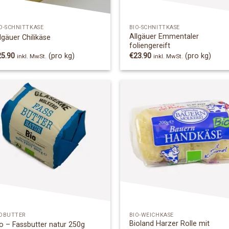
O-SCHNITTKÄSE
BIO-SCHNITTKÄSE
Allgäuer Emmentaler
lgäuer Chilikäse
foliengereift
25.90
(pro kg)
€
23.90
(pro kg)
inkl. MwSt.
inkl. MwSt.
Add to
Add
Wishlist
Wish
IOBUTTER
BIO-WEICHKÄSE
Bioland Harzer Rolle mit
o – Fassbutter natur 250g