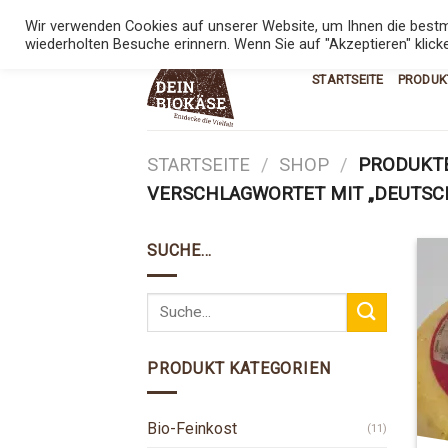
Skip
KONTAKT
08:00 - 17:00
0800 543
Wir verwenden Cookies auf unserer Website, um Ihnen die bestmö
to
wiederholten Besuche erinnern. Wenn Sie auf "Akzeptieren" klick
content
STARTSEITE
PRODUK
STARTSEITE
/
SHOP
/
PRODUKT
VERSCHLAGWORTET MIT „DEUTSC
SUCHE…
PRODUKT KATEGORIEN
Bio-Feinkost
(11)