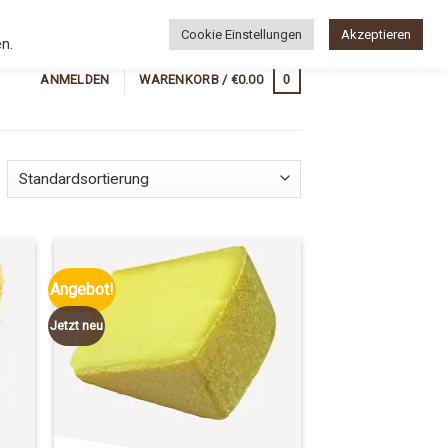
Newsletter
Wunschliste
Cookie Einstellungen
Akzeptieren
n.
0
ANMELDEN
WARENKORB /
€
0.00
Angebot!
Jetzt neu
 to
Add to
list
Wishlist