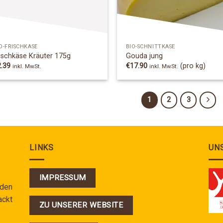
O-FRISCHKÄSE
BIO-SCHNITTKÄSE
ischkäse Kräuter 175g
Gouda jung
2.39
€
17.90
(pro kg)
inkl. MwSt.
inkl. MwSt.
1
2
3
LINKS
UN
IMPRESSUM
 den
ackt
ZU UNSERER WEBSITE