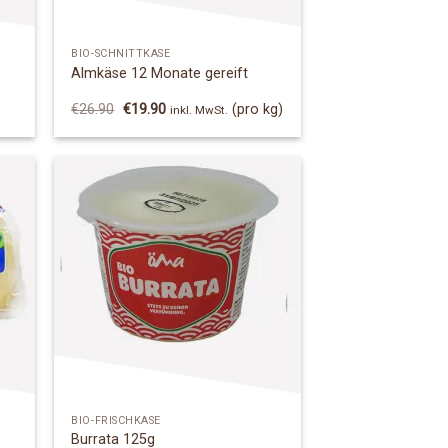
BIO-SCHNITTKÄSE
Almkäse 12 Monate gereift
Ursprünglicher
Aktueller
€
26.90
€
19.90
(pro kg)
inkl. MwSt.
Preis
Preis
war:
ist:
€26.90
€19.90.
 to
Add to
list
Wishlist
BIO-FRISCHKÄSE
Burrata 125g