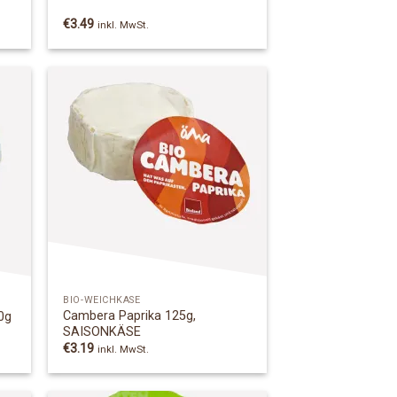
€
3.49
inkl. MwSt.
 to
Add to
list
Wishlist
BIO-WEICHKÄSE
Cambera Paprika 125g,
0g
SAISONKÄSE
€
3.19
inkl. MwSt.