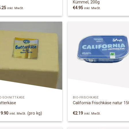
Kümmel, 200g
5.25
€
4.95
inkl. MwSt.
inkl. MwSt.
Add to
Add
Wishlist
Wish
O-SCHNITTKÄSE
BIO-FRISCHKÄSE
utterkäse
California Frischkäse natur 15
19.90
(pro kg)
€
2.19
inkl. MwSt.
inkl. MwSt.