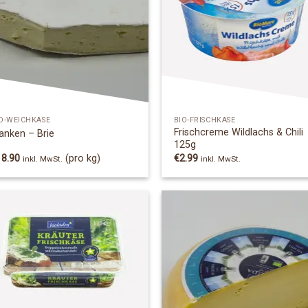
Add to
Add
Wishlist
Wish
O-WEICHKÄSE
BIO-FRISCHKÄSE
Frischcreme Wildlachs & Chili
anken – Brie
125g
18.90
(pro kg)
€
2.99
inkl. MwSt.
inkl. MwSt.
Add to
Add
Wishlist
Wish