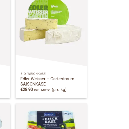
 to
Add to
list
Wishlist
BIO-WEICHKÄSE
Edler Weisser – Gartentraum
SAISONKÄSE
€
28.90
(pro kg)
inkl. MwSt.