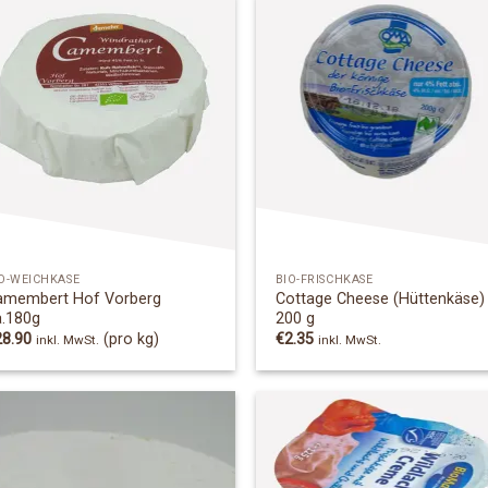
Add to
Add
Wishlist
Wish
O-WEICHKÄSE
BIO-FRISCHKÄSE
amembert Hof Vorberg
Cottage Cheese (Hüttenkäse)
a.180g
200 g
28.90
(pro kg)
€
2.35
inkl. MwSt.
inkl. MwSt.