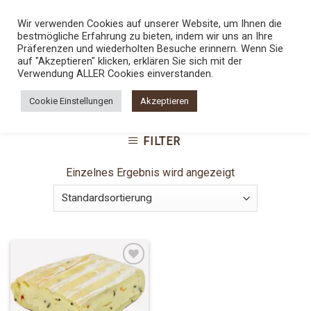
Skip
TEL.:
0800 5436789
Wir verwenden Cookies auf unserer Website, um Ihnen die
to
bestmögliche Erfahrung zu bieten, indem wir uns an Ihre
content
0
Präferenzen und wiederholten Besuche erinnern. Wenn Sie
auf "Akzeptieren" klicken, erklären Sie sich mit der
Verwendung ALLER Cookies einverstanden.
STARTSEITE
/
SHOP
/
PRODUKTE VERSCHLAGWORTET
Cookie Einstellungen
Akzeptieren
MIT „SAISONKÄSE“
FILTER
Einzelnes Ergebnis wird angezeigt
Add to
Wishlist