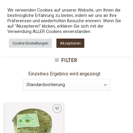
Skip
TEL.:
0800 5436789
Wir verwenden Cookies auf unserer Website, um Ihnen die
to
bestmögliche Erfahrung zu bieten, indem wir uns an Ihre
content
0
Präferenzen und wiederholten Besuche erinnern. Wenn Sie
auf "Akzeptieren" klicken, erklären Sie sich mit der
Verwendung ALLER Cookies einverstanden.
STARTSEITE
/
SHOP
/
PRODUKTE VERSCHLAGWORTET
Cookie Einstellungen
Akzeptieren
MIT „TOMME“
FILTER
Einzelnes Ergebnis wird angezeigt
Add to
Wishlist