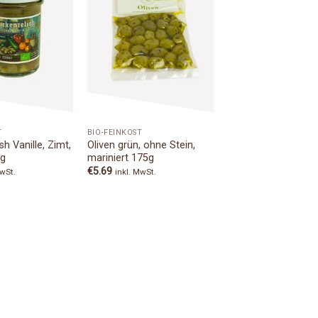
Add to
Add to
Wishlist
Wishlist
T
BIO-FEINKOST
sh Vanille, Zimt,
Oliven grün, ohne Stein,
0g
mariniert 175g
€
5.69
MwSt.
inkl. MwSt.