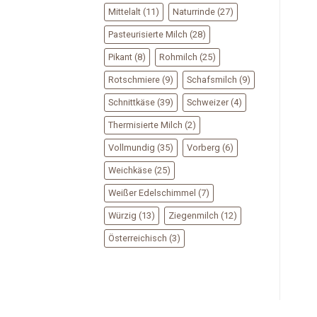
Mittelalt
(11)
Naturrinde
(27)
Pasteurisierte Milch
(28)
Pikant
(8)
Rohmilch
(25)
Rotschmiere
(9)
Schafsmilch
(9)
Schnittkäse
(39)
Schweizer
(4)
Thermisierte Milch
(2)
Vollmundig
(35)
Vorberg
(6)
Weichkäse
(25)
Weißer Edelschimmel
(7)
Würzig
(13)
Ziegenmilch
(12)
Österreichisch
(3)