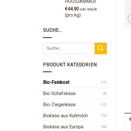
HOOIDAMMER
€
44.90
inkl. MwSt.
(pro kg)
SUCHE…
PRODUKT KATEGORIEN
Bio-Feinkost
(11)
Bio-Schafskäse
(9)
Bio-Ziegenkäse
(12)
Biokäse aus Kuhmilch
(72)
Biokäse aus Europa
(46)