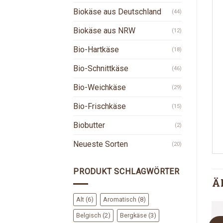
Biokäse aus Deutschland
(44)
Biokäse aus NRW
(12)
Bio-Hartkäse
(18)
Bio-Schnittkäse
(46)
Bio-Weichkäse
(29)
Bio-Frischkäse
(15)
Biobutter
(2)
Neueste Sorten
(20)
PRODUKT SCHLAGWÖRTER
Ä
Alt
(6)
Aromatisch
(8)
Belgisch
(2)
Bergkäse
(3)