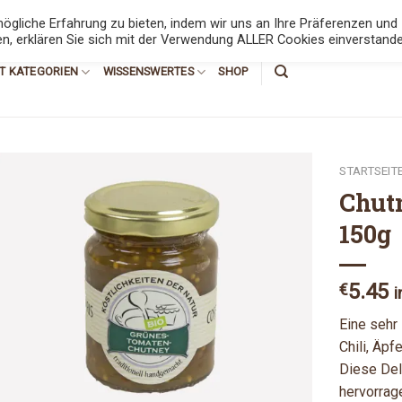
6789
gliche Erfahrung zu bieten, indem wir uns an Ihre Präferenzen und
en, erklären Sie sich mit der Verwendung ALLER Cookies einverstande
T KATEGORIEN
WISSENSWERTES
SHOP
STARTSEIT
Chut
150g
Add to
Wishlist
5.45
€
i
Eine sehr
Chili, Äp
Diese Del
hervorrag