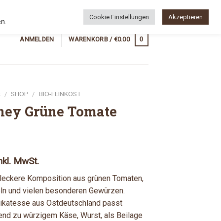
Newsletter
Wunschliste
Cookie Einstellungen
Akzeptieren
n.
0
ANMELDEN
WARENKORB /
€
0.00
E
/
SHOP
/
BIO-FEINKOST
ney Grüne Tomate
nkl. MwSt.
 leckere Komposition aus grünen Tomaten,
feln und vielen besonderen Gewürzen.
ikatesse aus Ostdeutschland passt
end zu würzigem Käse, Wurst, als Beilage