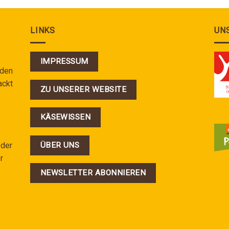
LINKS
UN
IMPRESSUM
 den
ackt
ZU UNSERER WEBSITE
KÄSEWISSEN
ÜBER UNS
oder
r
NEWSLETTER ABONNIEREN