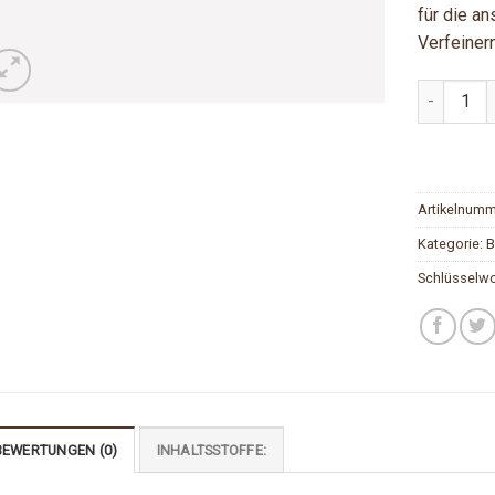
für die a
Verfeiner
Chutney G
Artikelnum
Kategorie:
B
Schlüsselwo
BEWERTUNGEN (0)
INHALTSSTOFFE: