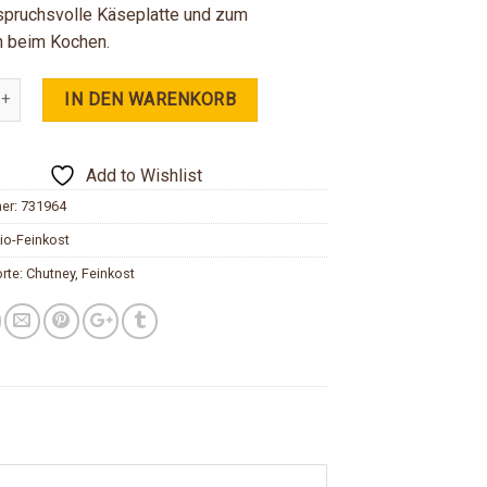
nspruchsvolle Käseplatte und zum
n beim Kochen.
rüne Tomate 150g Menge
IN DEN WARENKORB
Add to Wishlist
mer:
731964
io-Feinkost
rte:
Chutney
,
Feinkost