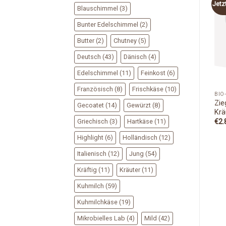
Jetz
Blauschimmel
(3)
Add to
Add to
Bunter Edelschimmel
(2)
Wishlist
Wishlist
Butter
(2)
Chutney
(5)
Deutsch
(43)
Dänisch
(4)
Edelschimmel
(11)
Feinkost
(6)
Französisch
(8)
Frischkäse
(10)
BIO-FEINKOST
BIO-FEINKOST
BIO
Oliven-Mix ohne Stein,
Zie
Prosciutto Cotto 80g
Gecoatet
(14)
Gewürzt
(8)
mariniert 175g
Krä
€
4.85
inkl. MwSt.
Griechisch
(3)
Hartkäse
(11)
€
5.69
€
2.
inkl. MwSt.
Highlight
(6)
Holländisch
(12)
Italienisch
(12)
Jung
(54)
Kräftig
(11)
Kräuter
(11)
Kuhmilch
(59)
Kuhmilchkäse
(19)
Mikrobielles Lab
(4)
Mild
(42)