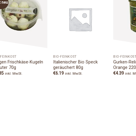
t neu
Add to
Add to
Wishlist
Wishlist
-FEINKOST
BIO-FEINKOST
BIO-FEINKOS
gen Frischkäse-Kugeln
Italienischer Bio Speck
Gurken-Reli
uter 70g
geräuchert 80g
Orange 22
85
€
6.19
€
4.39
inkl. MwSt.
inkl. MwSt.
inkl. 