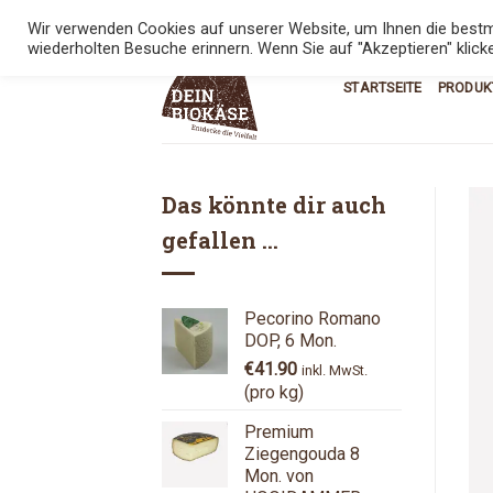
Skip
KONTAKT
08:00 - 17:00
0800 543
Wir verwenden Cookies auf unserer Website, um Ihnen die bestmö
to
wiederholten Besuche erinnern. Wenn Sie auf "Akzeptieren" klick
content
STARTSEITE
PRODUK
Das könnte dir auch
gefallen …
Pecorino Romano
DOP, 6 Mon.
€
41.90
inkl. MwSt.
(pro kg)
Premium
Ziegengouda 8
Mon. von