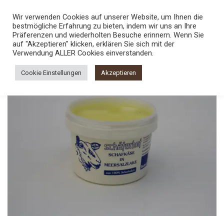
Skip
TEL.:
0800 5436789
Wir verwenden Cookies auf unserer Website, um Ihnen die
to
bestmögliche Erfahrung zu bieten, indem wir uns an Ihre
content
0
Präferenzen und wiederholten Besuche erinnern. Wenn Sie
auf "Akzeptieren" klicken, erklären Sie sich mit der
Verwendung ALLER Cookies einverstanden.
Cookie Einstellungen
Akzeptieren
Add to
Wishlist