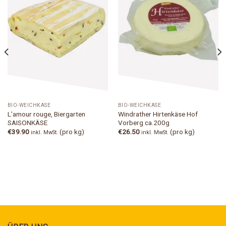
Add to
Add to
Wishlist
Wishlist
BIO-WEICHKÄSE
BIO-WEICHKÄSE
L’amour rouge, Biergarten
Windrather Hirtenkäse Hof
SAISONKÄSE
Vorberg ca.200g
€
39.90
(pro kg)
€
26.50
(pro kg)
inkl. MwSt.
inkl. MwSt.